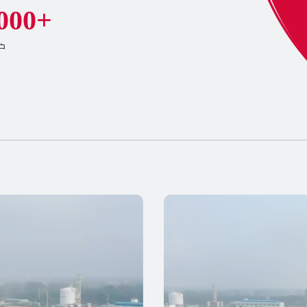
0
0
0
+
户