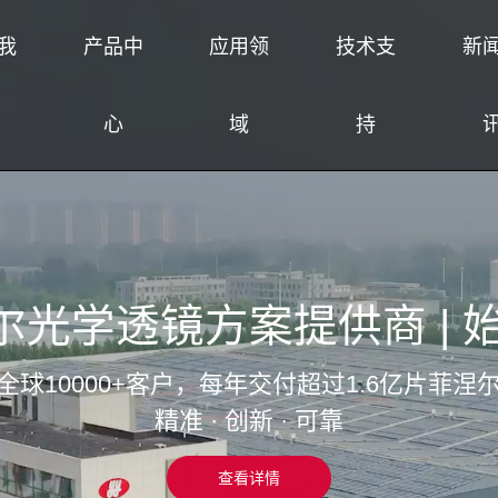
我
产品中
应用领
技术支
新
心
域
持
从模具设计到量产 全链